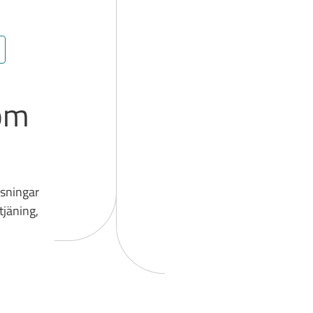
om
sningar
tjäning,