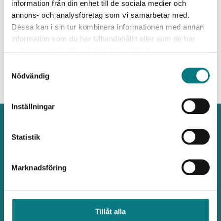
gripdonsväxling.
information från din enhet till de sociala medier och
annons- och analysföretag som vi samarbetar med.
Dessa kan i sin tur kombinera informationen med annan
information som du har tillhandahållit eller som de har
samlat in när du har använt deras tjänster.
Samtyckesval
Nödvändig
Inställningar
Automatisering
Statistik
som ger
Tjänster
Marknadsföring
Kontakta oss
Robotceller
växtkraft
+46 (0)371-82
Produkter
000
info@inlead.se
Kundcase
Tillåt alla