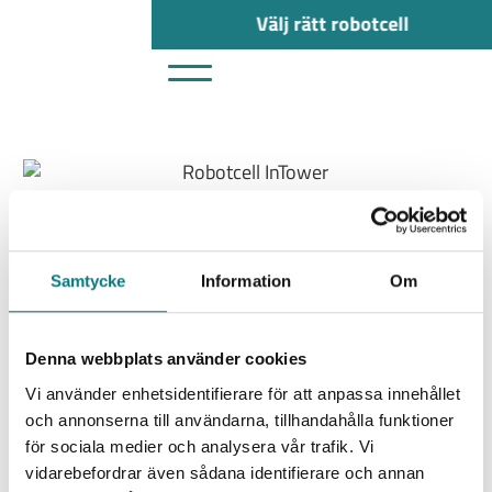
Välj rätt robotcell
InTower
Översikt
Tekniska funktioner
Anpassning
Samtycke
Information
Om
När inte golvytan räcker till. InTower-modulen består av 2–4
Denna webbplats använder cookies
utdragbara pallplatser. Fler sektioner med pallställage kan väljas till.
Varje pall är utrustad med ett raster som strukturerar detaljerna för
Vi använder enhetsidentifierare för att anpassa innehållet
parametrisk programmering i vårt HMI, vilket möjliggör enkel och
och annonserna till användarna, tillhandahålla funktioner
effektiv hantering. Modulerna kan anpassas efter ert buffertbehov
för sociala medier och analysera vår trafik. Vi
och klarar en maxlast på 400kg per pall. Varje pallplats kan bära unika
vidarebefordrar även sådana identifierare och annan
detaljer, vilket möjliggör köhantering av order och automatisk