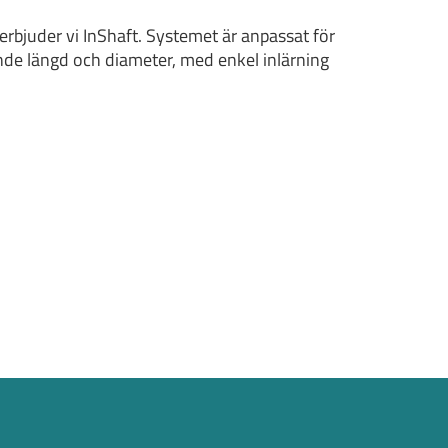
 erbjuder vi InShaft. Systemet är anpassat för
nde längd och diameter, med enkel inlärning
Om
andahålla funktioner för