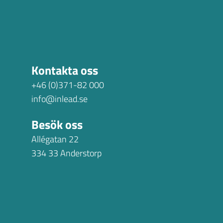
n information från din enhet
 tur kombinera informationen
deras tjänster.
Marknadsföring
Kontakta oss
+46 (0)371-82 000
info@inlead.se
Besök oss
Tillåt alla
Allégatan 22
334 33 Anderstorp