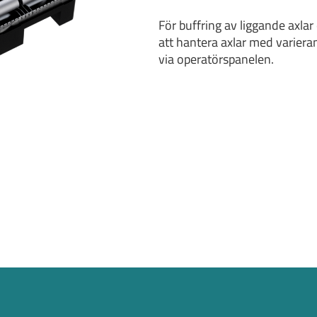
För buffring av liggande axlar
att hantera axlar med variera
via operatörspanelen.
Information
cookies
e för att anpassa innehållet och annonserna till användarna, tillh