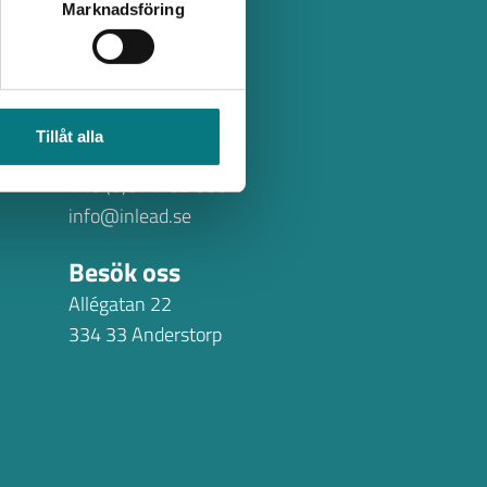
Marknadsföring
Tillåt alla
Kontakta oss
+46 (0)371-82 000
info@inlead.se
Besök oss
Allégatan 22
334 33 Anderstorp