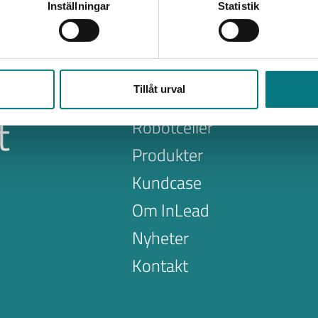
Inställningar
Statistik
Tillåt urval
Tjänster
t
Robotceller
Produkter
Kundcase
Om InLead
Nyheter
Kontakt