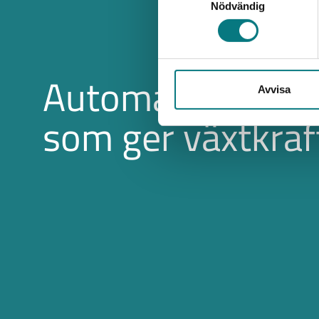
Nödvändig
Automatisering
Avvisa
som ger växtkraf