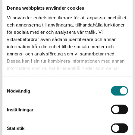
Denna webbplats använder cookies
Vi använder enhetsidentifierare för att anpassa innehållet
Har det kört ihop sig?
och annonserna till användarna, tillhandahålla funktioner
Ring eller maila så svarar jag
för sociala medier och analysera vår trafik. Vi
vidarebefordrar även sådana identifierare och annan
så fort jag kan.
information från din enhet till de sociala medier och
annons- och analysföretag som vi samarbetar med.
Kontakta mig
Anders Persson
Dessa kan i sin tur kombinera informationen med annan
information som du har tillhandahållit eller som de har
samlat in när du har använt deras tjänster.
+46(0)72-519 84 09
anders.persson@inlead.se
Samtyckesval
Nödvändig
Inställningar
Statistik