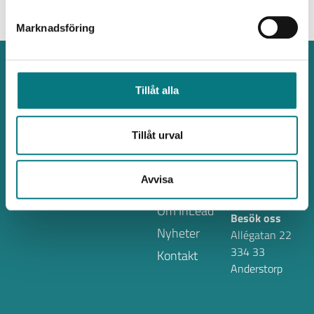
Marknadsföring
Automatisering
Tillåt alla
som ger
Tjänster
Kontakta oss
Tillåt urval
Robotceller
växtkraft
+46 (0)371-82
Produkter
000
Avvisa
info@inlead.se
Kundcase
Om InLead
Besök oss
Nyheter
Allégatan 22
334 33
Kontakt
Anderstorp